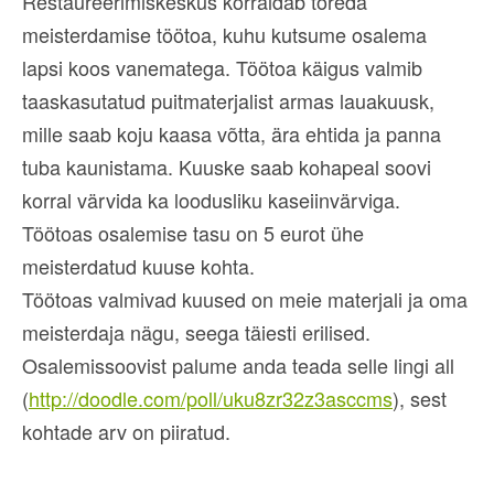
Restaureerimiskeskus korraldab toreda
meisterdamise töötoa, kuhu kutsume osalema
lapsi koos vanematega. Töötoa käigus valmib
taaskasutatud puitmaterjalist armas lauakuusk,
mille saab koju kaasa võtta, ära ehtida ja panna
tuba kaunistama. Kuuske saab kohapeal soovi
korral värvida ka loodusliku kaseiinvärviga.
Töötoas osalemise tasu on 5 eurot ühe
meisterdatud kuuse kohta.
Töötoas valmivad kuused on meie materjali ja oma
meisterdaja nägu, seega täiesti erilised.
Osalemissoovist palume anda teada selle lingi all
(
http://doodle.com/poll/uku8zr32z3asccms
), sest
kohtade arv on piiratud.