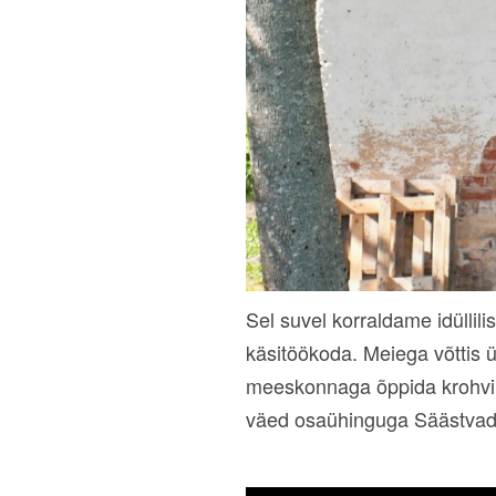
Sel suvel korraldame idüllil
käsitöökoda. Meiega võttis
meeskonnaga õppida krohvim
väed osaühinguga Säästvad 