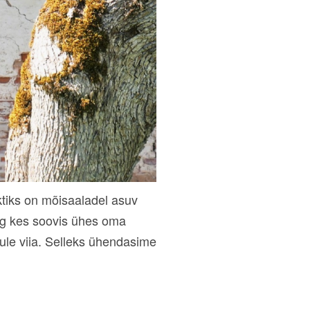
ektiks on mõisaaladel asuv
ng kes soovis ühes oma
le viia. Selleks ühendasime