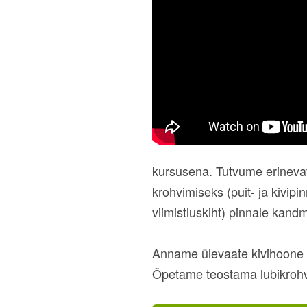
kursusena. Tutvume erinevate
krohvimiseks (puit- ja kivipi
viimistluskiht) pinnale kandmi
Anname ülevaate kivihoone t
Õpetame teostama lubikrohv