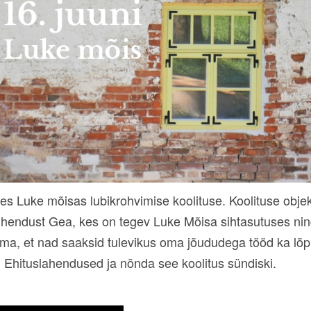
ises Luke mõisas lubikrohvimise koolituse. Koolituse obj
 ühendust Gea, kes on tegev Luke Mõisa sihtasutuses ni
a, et nad saaksid tulevikus oma jõududega tööd ka lõpu
Ehituslahendused ja nõnda see koolitus sündiski.