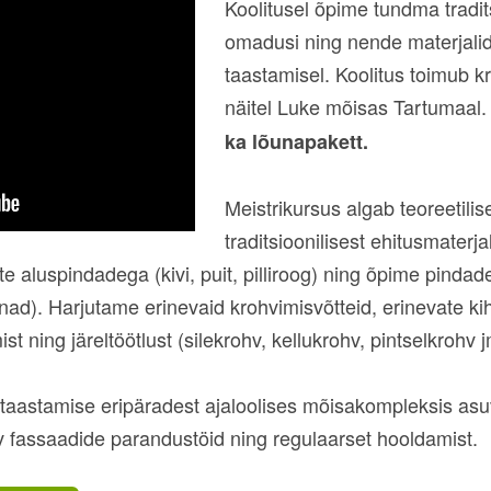
Koolitusel õpime tundma tradits
omadusi ning nende materjali
taastamisel. Koolitus toimub 
näitel Luke mõisas Tartumaal.
ka lõunapakett.
Meistrikursus algab teoreetilis
traditsioonilisest ehitusmaterjal
 aluspindadega (kivi, puit, pilliroog) ning õpime pindad
nnad). Harjutame erinevaid krohvimisvõtteid, erinevate kiht
st ning järeltöötlust (silekrohv, kellukrohv, pintselkrohv j
aastamise eripäradest ajaloolises mõisakompleksis asuv
 fassaadide parandustöid ning regulaarset hooldamist.