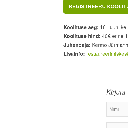
REGISTREERU KOOLIT
16. juuni kel
Koolituse aeg:
40€ enne 1.
Koolituse hind:
Kermo Jürman
Juhendaja:
restaureerimiske
Lisainfo:
Kirjut