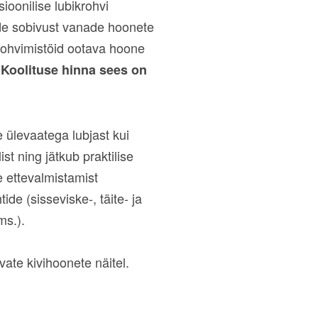
ioonilise lubikrohvi
de sobivust vanade hoonete
krohvimistöid ootava hoone
Koolituse hinna sees on
e ülevaatega lubjast kui
ist ning jätkub praktilise
e ettevalmistamist
ide (sisseviske-, täite- ja
ms.).
ate kivihoonete näitel.