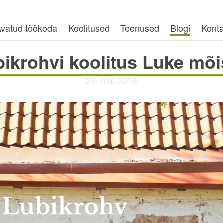
vatud töökoda
Koolitused
Teenused
Blogi
Konta
ikrohvi koolitus Luke mõ
28. mai 2018