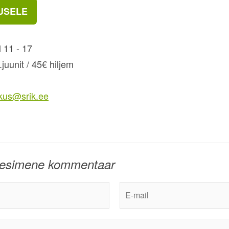
USELE
l 11 - 17
juunit / 45€ hiljem
n
skus@srik.ee
a esimene kommentaar