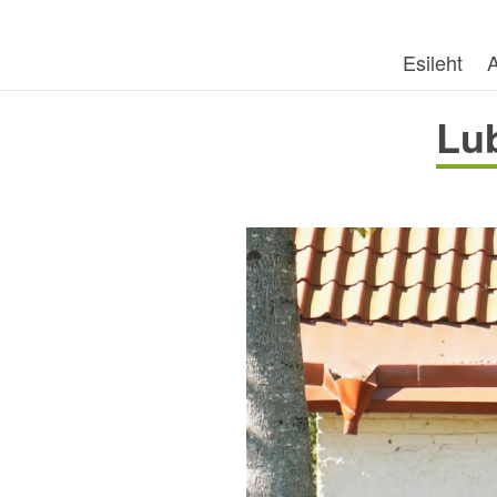
Esileht
A
Lub