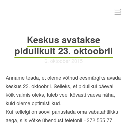
Keskus avatakse
pidulikult 23. oktoobril
6. oktoober 2015
Anname teada, et oleme võtnud eesmärgiks avada
keskus 23. oktoobril. Selleks, et pidulikul päeval
kõik valmis oleks, tuleb veel kõvasti vaeva näha,
kuid oleme optimistlikud.
Kui kellelgi on soovi panustada oma vabatahtlikku
aega, siis võtke ühendust telefonil +372 555 77