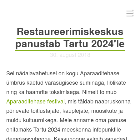
Restaureerimiskeskus
panustab Tartu 2024'le
30. august 2018
Sel nädalavahetusel on kogu Aparaaditehase
ümbrus kaetud varasügisese suminaga, liblikate
ning ka haamrite toksimisega. Nimelt toimub
Aparaaditehase festival
, mis täidab naabruskonna
põnevate toitlustajate, kauplejate, muusikute ja
muidu kultuurnikega. Meie anname oma panuse
ehitamaks Tartu 2024 meeskonna infopunktile
demokasvuhoone. Kasvuhoone valmib vanadest