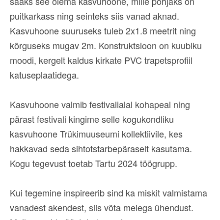
saaks see olema kasvuhoone, mille põhjaks on
puitkarkass ning seinteks siis vanad aknad.
Kasvuhoone suuruseks tuleb 2x1.8 meetrit ning
kõrguseks mugav 2m. Konstruktsioon on kuubiku
moodi, kergelt kaldus kirkate PVC trapetsprofiil
katuseplaatidega.
Kasvuhoone valmib festivalialal kohapeal ning
pärast festivali kingime selle kogukondliku
kasvuhoone Trükimuuseumi kollektiivile, kes
hakkavad seda sihtotstarbepäraselt kasutama.
Kogu tegevust toetab Tartu 2024 töögrupp.
Kui tegemine inspireerib sind ka miskit valmistama
vanadest akendest, siis võta meiega ühendust.