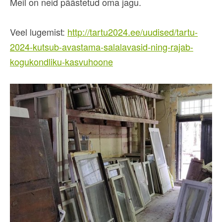
Meil on neid päästetud oma jagu.
Veel lugemist:
http://tartu2024.ee/uudised/tartu-
2024-kutsub-avastama-salalavasid-ning-rajab-
kogukondliku-kasvuhoone