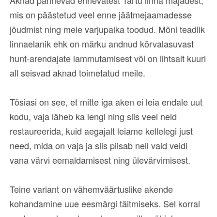
Aknad pärinevad erinevatest Tartu linna majadest,
mis on päästetud veel enne jäätmejaamadesse
jõudmist ning meie varjupaika toodud. Mõni teadlik
linnaelanik ehk on märku andnud kõrvalasuvast
hunt-arendajate lammutamisest või on lihtsalt kuuri
all seisvad aknad toimetatud meile.
Tõsiasi on see, et mitte iga aken ei leia endale uut
kodu, vaja läheb ka lengi ning siis veel neid
restaureerida, kuid aegajalt leiame kellelegi just
need, mida on vaja ja siis piisab neil vaid veidi
vana värvi eemaldamisest ning ülevärvimisest.
Teine variant on vähemväärtuslike akende
kohandamine uue eesmärgi täitmiseks. Sel korral