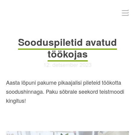
Sooduspiletid avatud
töökojas
12. detsember 2023
Aasta lõpuni pakume pikaajalisi pileteid töökotta
soodushinnaga. Paku sõbrale seekord teistmoodi
kingitus!