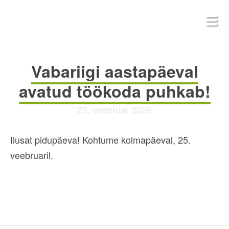
Vabariigi aastapäeval
avatud töökoda puhkab!
23. veebruar 2026
Ilusat pidupäeva! Kohtume kolmapäeval, 25.
veebruaril.