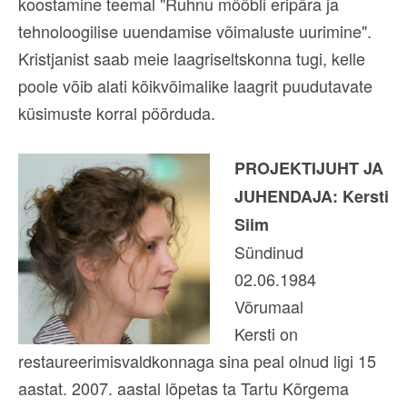
koostamine teemal "Ruhnu mööbli eripära ja
tehnoloogilise uuendamise võimaluste uurimine".
Kristjanist saab meie laagriseltskonna tugi, kelle
poole võib alati kõikvõimalike laagrit puudutavate
küsimuste korral pöörduda.
PROJEKTIJUHT JA
JUHENDAJA: Kersti
Siim
Sündinud
02.06.1984
Võrumaal
Kersti on
restaureerimisvaldkonnaga sina peal olnud ligi 15
aastat. 2007. aastal lõpetas ta Tartu Kõrgema