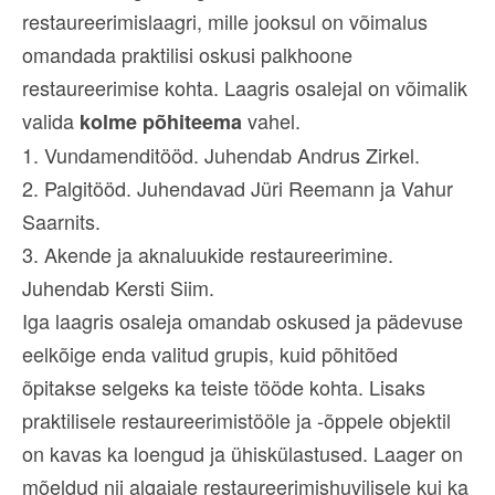
restaureerimislaagri, mille jooksul on võimalus
omandada praktilisi oskusi palkhoone
restaureerimise kohta. Laagris osalejal on võimalik
valida
vahel.
kolme põhiteema
1. Vundamenditööd. Juhendab Andrus Zirkel.
2. Palgitööd. Juhendavad Jüri Reemann ja Vahur
Saarnits.
3. Akende ja aknaluukide restaureerimine.
Juhendab Kersti Siim.
Iga laagris osaleja omandab oskused ja pädevuse
eelkõige enda valitud grupis, kuid põhitõed
õpitakse selgeks ka teiste tööde kohta. Lisaks
praktilisele restaureerimistööle ja -õppele objektil
on kavas ka loengud ja ühiskülastused. Laager on
mõeldud nii algajale restaureerimishuvilisele kui ka