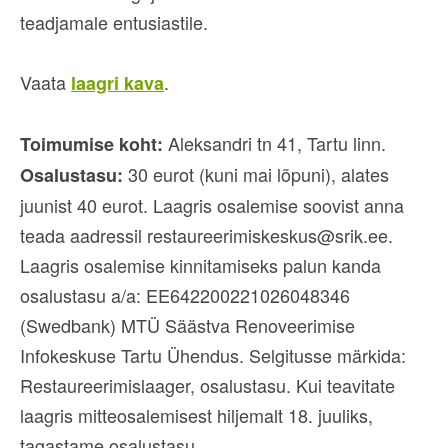
teadjamale entusiastile.
Vaata
.
laagri kava
Aleksandri tn 41, Tartu linn.
Toimumise koht:
30 eurot (kuni mai lõpuni), alates
Osalustasu:
juunist 40 eurot. Laagris osalemise soovist anna
teada aadressil restaureerimiskeskus@srik.ee.
Laagris osalemise kinnitamiseks palun kanda
osalustasu a/a: EE642200221026048346
(Swedbank) MTÜ Säästva Renoveerimise
Infokeskuse Tartu Ühendus. Selgitusse märkida:
Restaureerimislaager, osalustasu. Kui teavitate
laagris mitteosalemisest hiljemalt 18. juuliks,
tagastame osalustasu.