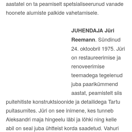
aastatel on ta peamiselt spetsialiseerunud vanade
hoonete alumiste palkide vahetamisele.
JUHENDAJA Jüri
. Sündinud
Reemann
24. oktoobril 1975. Jüri
on restaureerimise ja
renoveerimise
teemadega tegelenud
juba paarikümmend
aastat, peamistelt siis
puitehitiste konstruktsioonide ja detailidega Tartu
puitasumites. Jüri on see inimene, kes tunneb
Aleksandri maja hingeelu läbi ja lõhki ning kelle
abil on seal juba ühtteist korda saadetud. Vahuri