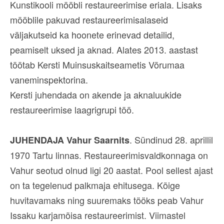
Kunstikooli mööbli restaureerimise eriala. Lisaks
mööblile pakuvad restaureerimisalaseid
väljakutseid ka hoonete erinevad detailid,
peamiselt uksed ja aknad. Alates 2013. aastast
töötab Kersti Muinsuskaitseametis Võrumaa
vaneminspektorina.
Kersti juhendada on akende ja aknaluukide
restaureerimise laagrigrupi töö.
. Sündinud 28. aprillil
JUHENDAJA Vahur Saarnits
1970 Tartu linnas. Restaureerimisvaldkonnaga on
Vahur seotud olnud ligi 20 aastat. Pool sellest ajast
on ta tegelenud palkmaja ehitusega. Kõige
huvitavamaks ning suuremaks tööks peab Vahur
Issaku karjamõisa restaureerimist. Viimastel