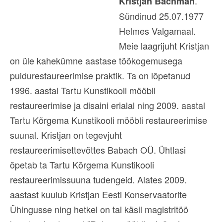
.
Kristjan Bachman
Sündinud 25.07.1977
Helmes Valgamaal.
Meie laagrijuht Kristjan
on üle kahekümne aastase töökogemusega
puidurestaureerimise praktik. Ta on lõpetanud
1996. aastal Tartu Kunstikooli mööbli
restaureerimise ja disaini erialal ning 2009. aastal
Tartu Kõrgema Kunstikooli mööbli restaureerimise
suunal. Kristjan on tegevjuht
restaureerimisettevõttes Babach OÜ. Ühtlasi
õpetab ta Tartu Kõrgema Kunstikooli
restaureerimissuuna tudengeid. Alates 2009.
aastast kuulub Kristjan Eesti Konservaatorite
Ühingusse ning hetkel on tal käsil magistritöö