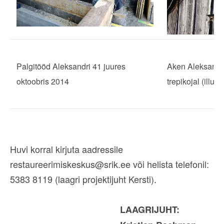
Palgitööd Aleksandri 41 juures
Aken Aleksandri
oktoobris 2014
trepikojal (illust
Huvi korral kirjuta aadressile
restaureerimiskeskus@srik.ee või helista telefonil:
5383 8119 (laagri projektijuht Kersti).
LAAGRIJUHT: