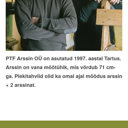
PTF Arssin OÜ on asutatud 1997. aastal Tartus.
Arssin on vana mõõtühik, mis võrdub 71 cm-
ga. Plekitahvlid olid ka omal ajal mõõdus arssin
× 2 arssinat.